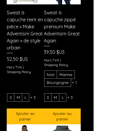
Sweat à
Sweat à
capuche teint en
capuche zippé
pièce « Make
premium Make
Adventism Great
Adventism Great
Again » de style
Again
urbain
Prix
39,50 $US
Prix
52,50 $US
Hors TVA
|
Shipping Policy
Hors TVA
|
Shipping Policy
Noir
Marine
Bourgogne
+ 1
S
M
L
+ 3
S
M
L
+ 3
Ajouter au
Ajouter au
panier
panier