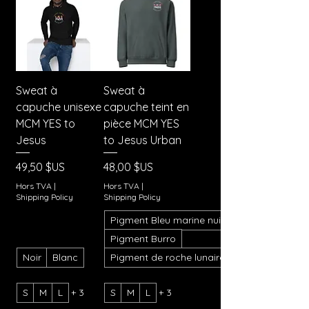
Sweat à
Sweat à
capuche unisexe
capuche teint en
MCM YES to
pièce MCM YES
Jesus
to Jesus Urban
Prix
Prix
49,50 $US
48,00 $US
Hors TVA
|
Hors TVA
|
Shipping Policy
Shipping Policy
Pigment Bleu marine nuit
Pigment Burro
Noir
Blanc
Pigment de roche lunaire
S
M
L
+ 3
S
M
L
+ 3