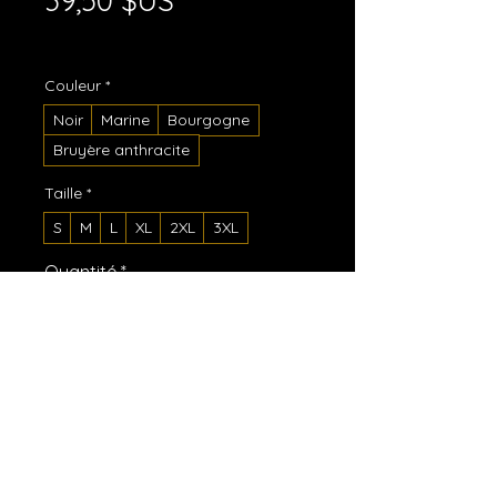
39,50 $US
Hors TVA
|
Shipping Policy
Couleur
*
Noir
Marine
Bourgogne
Bruyère anthracite
Taille
*
S
M
L
XL
2XL
3XL
Quantité
*
Ajouter au panier
Commander et payer