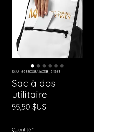
SKU : 693BC0BA16C3B_24563
Sac à dos
utilitaire
Prix
55,50 $US
Hors TVA
|
Shipping Policy
Quantité
*