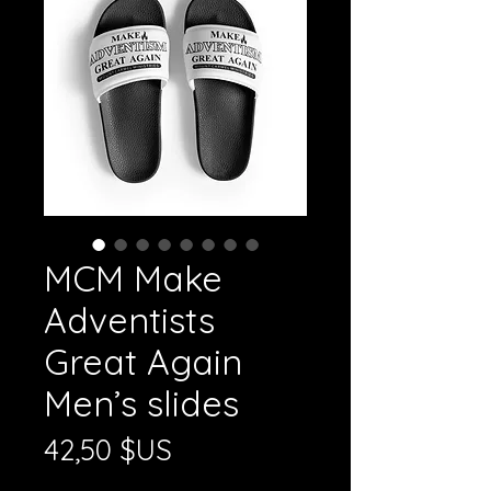
MCM Make
Adventists
Great Again
Men’s slides
Prix
42,50 $US
Hors TVA
|
Shipping Policy