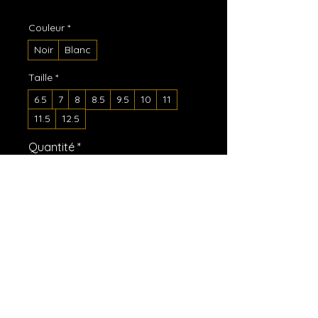
Couleur
*
Noir
Blanc
Taille
*
6.5
7
8
8.5
9.5
10
11
11.5
12.5
Quantité
*
Ajouter au panier
Commander et payer
What’s a summer without comfy, 
open-toed shoes? Get yourself 