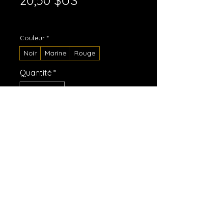
20,50 $US
Hors TVA
|
Shipping Policy
Couleur
*
Noir
Marine
Rouge
Quantité
*
Ajouter au panier
Commander et payer
Un appel à nos racines. Une vision
pour l'avenir. La collection
« Rendre sa grandeur à
l'adventisme » est bien plus qu'un