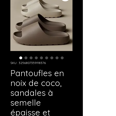
SKU : 3256807359118376
Pantoufles en
noix de coco,
sandales à
semelle
épaisse et