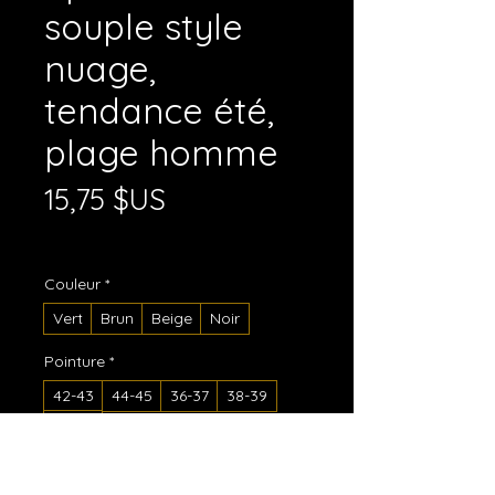
souple style
nuage,
tendance été,
plage homme
Prix
15,75 $US
Hors TVA
|
Shipping Policy
Couleur
*
Vert
Brun
Beige
Noir
Pointure
*
42-43
44-45
36-37
38-39
40-41
Quantité
*