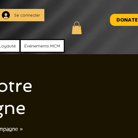
Se connecter
DONATE
Loyauté
Événements MCM
otre
gne
ampagne »