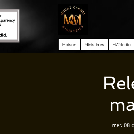
Maison
Ministères
MCMedia
Rel
ma
mer. 08 o