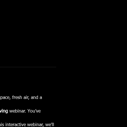
pace, fresh air, and a 
ving
 webinar. You’ve 
 interactive webinar, we’ll 