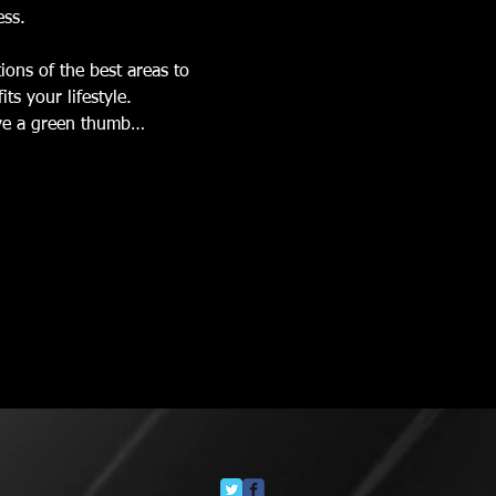
ess.
ions of the best areas to 
ts your lifestyle.
ve a green thumb…