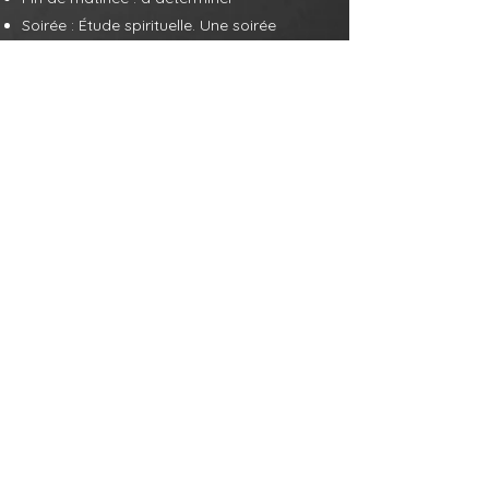
Soirée : Étude spirituelle. Une soirée
paisible au complexe hôtelier, consacrée
à la réflexion spirituelle et au partage en
groupe.
Samedi 23 janvier :
Culte et conclusion
Matin : Office religieux. Assistez à un
office local.
Après-midi : Discussion de synthèse. Une
dernière séance collective pour consolider
les points clés et définir les objectifs post-
retraite.
Soirée : Dîner de clôture grandiose. Un
festin de célébration dans un restaurant
surplombant les fontaines de Dubaï.
Dimanche 24 janvier :
Départ